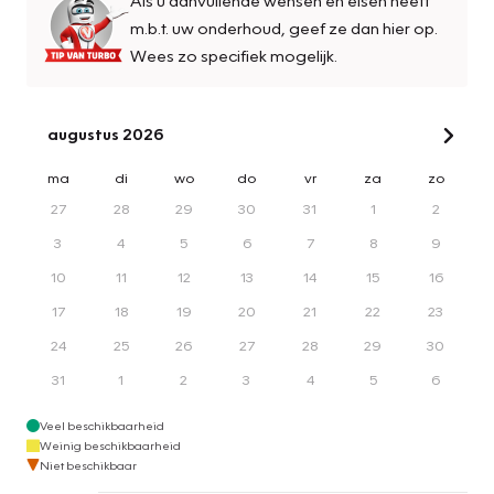
m.b.t. uw onderhoud, geef ze dan hier op.
Wees zo specifiek mogelijk.
augustus 2026
ma
di
wo
do
vr
za
zo
27
28
29
30
31
1
2
3
4
5
6
7
8
9
10
11
12
13
14
15
16
17
18
19
20
21
22
23
24
25
26
27
28
29
30
31
1
2
3
4
5
6
Veel beschikbaarheid
Weinig beschikbaarheid
Niet beschikbaar