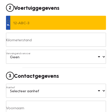
Voertuiggegevens
2
Kilometerstand
Vervangend vervoer
Contactgegevens
3
Aanhef
Voornaam