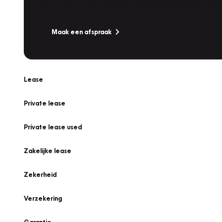
Is uw auto toe aan Onderhoud, Bandenwissel of een Va
Maak een afspraak
Lease
Private lease
Private lease used
Zakelijke lease
Zekerheid
Verzekering