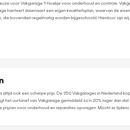
uze voor Vakgarage 't Hoekje voor onderhoud en controle. Vakgarage
 hanteert daarnaast een eigen kwaliteitsplan, waarvan de eise
 die bovendien regelmatig worden bijgeschoold. Hierdoor zijn wij
en
 bijna altijd ook een scherpe prijs. De 350 Vakgarages in Nederland 
ligt het uurtarief van Vakgarage gemiddeld zo’n 20% lager dan dat
nze prijzen voor onderhoud en reparaties opvragen. Mocht er tijdens