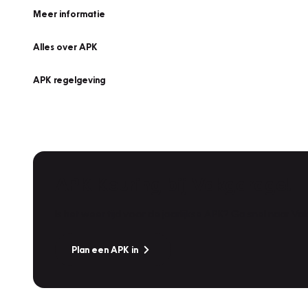
Meer informatie
Alles over APK
APK regelgeving
APK Keuring bij Vakgarage!
Is het weer tijd voor de jaarlijkse APK? Ga snel naar V
Plan een APK in