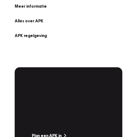
Meer informatie
Alles over APK
APK regelgeving
APK Keuring bij
Vakgarage!
Is het weer tijd voor de jaarlijkse APK? Ga
snel naar Vakgarage bij u in de buurt, en ga
zonder zorgen de weg op!
Plan een APK in