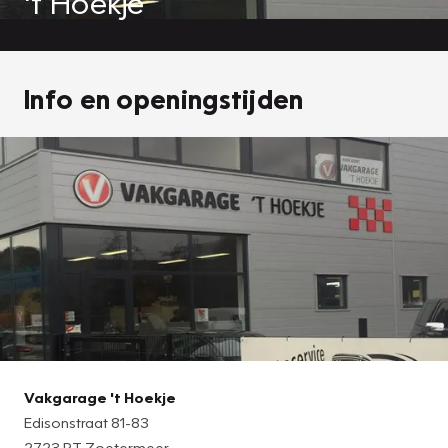
't Hoekje
Info en openingstijden
Vakgarage 't Hoekje
Edisonstraat 81-83
2723 RT Zoetermeer