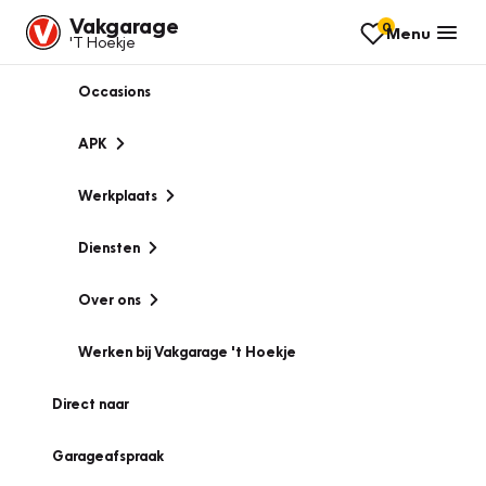
Vakgarage
0
Menu
'T Hoekje
Occasions
APK
Werkplaats
Diensten
Over ons
Werken bij Vakgarage 't Hoekje
Direct naar
Garageafspraak