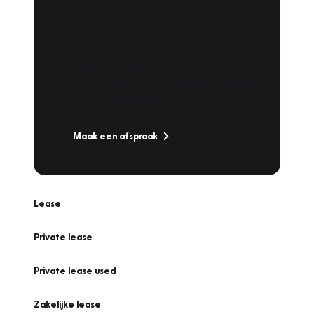
Plan een
Werkplaatsafspraak
Is uw auto toe aan Onderhoud,
Bandenwissel of een Vakantiecheck? Plan
online een afspraak!
Maak een afspraak
Lease
Private lease
Private lease used
Zakelijke lease