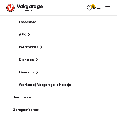
Vakgarage
0
Menu
'T Hoekje
Occasions
APK
Werkplaats
Diensten
Over ons
Werken bij Vakgarage 't Hoekje
Direct naar
Garageafspraak