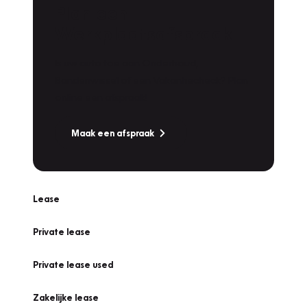
Plan een
Werkplaatsafspraak
Is uw auto toe aan Onderhoud,
Bandenwissel of een Vakantiecheck? Plan
online een afspraak!
Maak een afspraak
Lease
Private lease
Private lease used
Zakelijke lease