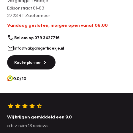
Vakgarage 't Hoekje
Edisonstraat 81-83
2723 RT Zoetermeer
Vandaag gesloten, morgen open vanaf 08:00
Bel ons op 079 3427716
info@vakgaragethoekje.nl
Route plannen
9.0/10
Wij krijgen gemiddeld een 9.0
o.b.v. ruim 13 reviews