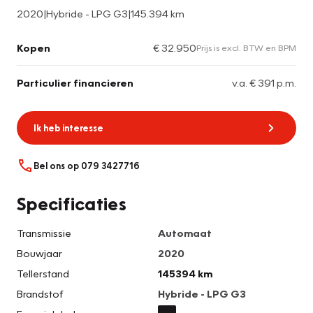
2020
|
Hybride - LPG G3
|
145.394 km
Kopen
€ 32.950
Prijs is excl. BTW en BPM
Particulier financieren
v.a. € 391 p.m.
Ik heb interesse
Bel ons op 079 3427716
Specificaties
Transmissie
Automaat
Bouwjaar
2020
Tellerstand
145394 km
Brandstof
Hybride - LPG G3