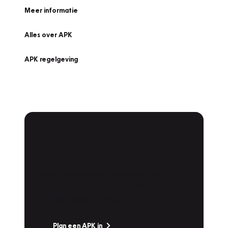
Meer informatie
Alles over APK
APK regelgeving
APK Keuring bij
Vakgarage!
Is het weer tijd voor de jaarlijkse APK? Ga
snel naar Vakgarage bij u in de buurt, en ga
zonder zorgen de weg op!
Plan een APK in