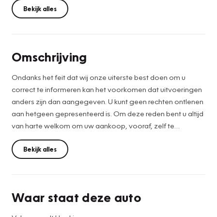
Bekijk alles
Omschrijving
Ondanks het feit dat wij onze uiterste best doen om u
correct te informeren kan het voorkomen dat uitvoeringen
anders zijn dan aangegeven. U kunt geen rechten ontlenen
aan hetgeen gepresenteerd is. Om deze reden bent u altijd
van harte welkom om uw aankoop, vooraf, zelf te
controleren. Schrijf- en tekstfouten voorbehouden.
voor vragen kunt u altijd bellen .
Bekijk alles
vakgarage t hoekje 0793427716
Waar staat deze auto