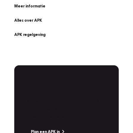
Meer informatie
Alles over APK
APK regelgeving
APK Keuring bij
Vakgarage!
Is het weer tijd voor de jaarlijkse APK? Ga
snel naar Vakgarage bij u in de buurt, en ga
zonder zorgen de weg op!
Plan een APK in