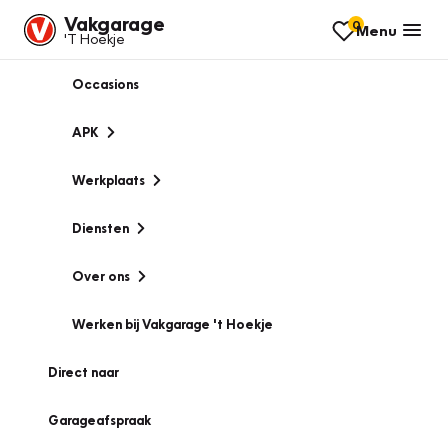
Vakgarage
0
Menu
'T Hoekje
Occasions
APK
Werkplaats
Diensten
Over ons
Werken bij Vakgarage 't Hoekje
Direct naar
Garageafspraak