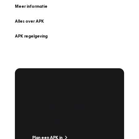
Meer informatie
Alles over APK
APK regelgeving
APK Keuring bij
Vakgarage!
Is het weer tijd voor de jaarlijkse APK? Ga
snel naar Vakgarage bij u in de buurt, en ga
zonder zorgen de weg op!
Plan een APK in