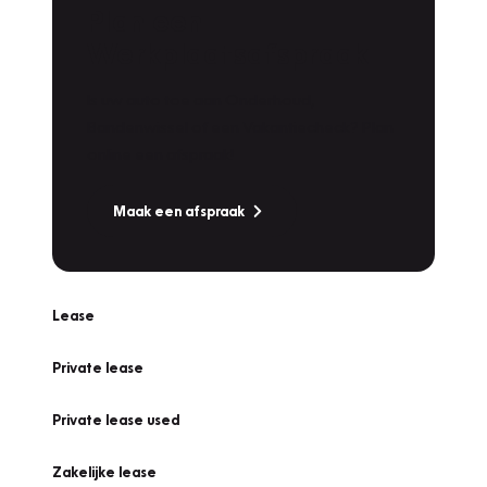
Plan een
Werkplaatsafspraak
Is uw auto toe aan Onderhoud,
Bandenwissel of een Vakantiecheck? Plan
online een afspraak!
Maak een afspraak
Lease
Private lease
Private lease used
Zakelijke lease