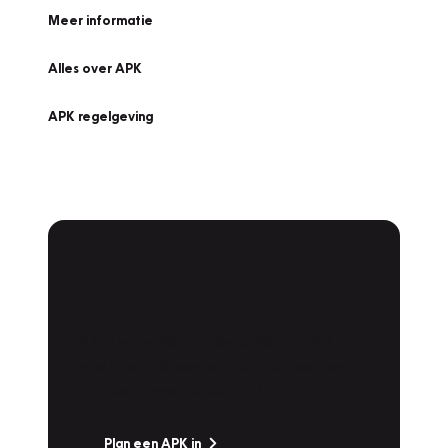
Meer informatie
Alles over APK
APK regelgeving
APK Keuring bij
Vakgarage!
Is het weer tijd voor de jaarlijkse APK? Ga
snel naar Vakgarage bij u in de buurt, en ga
zonder zorgen de weg op!
Plan een APK in