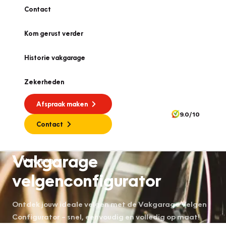
Contact
Kom gerust verder
Historie vakgarage
Zekerheden
Afspraak maken
9.0/10
Contact
Vakgarage
Homepage
velgenconfigurator
Ontdek jouw ideale velgen met de Vakgarage Velgen
Configurator – snel, eenvoudig en volledig op maat!