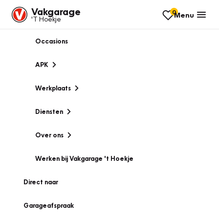
Vakgarage
0
Menu
'T Hoekje
Occasions
APK
Werkplaats
Diensten
Over ons
Werken bij Vakgarage 't Hoekje
Direct naar
Garageafspraak