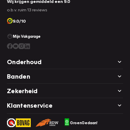
Wij krijgen gemiddeld een 9.0
o.b.v. ruim 13 reviews
9.0/10
Mijn Vakgarage
Onderhoud
Banden
Zekerheid
Klantenservice
GroenGedaan!