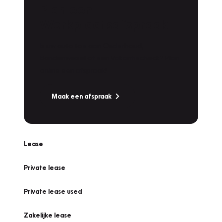
Plan een
Werkplaatsafspraak
Is uw auto toe aan Onderhoud,
Bandenwissel of een Vakantiecheck? Plan
online een afspraak!
Maak een afspraak
Lease
Private lease
Private lease used
Zakelijke lease